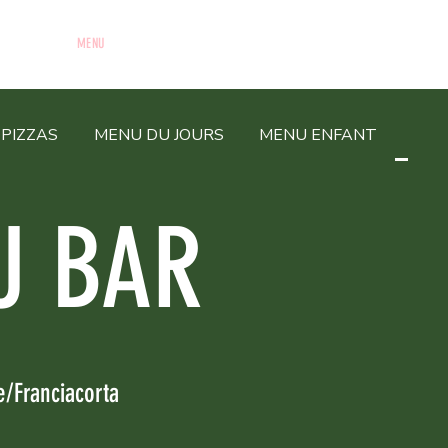
MENU
RÉSERVER
À PROPOS
CONTACTER
LIVRAISON
PIZZAS
MENU DU JOURS
MENU ENFANT
MEN
U BAR
/Franciacorta