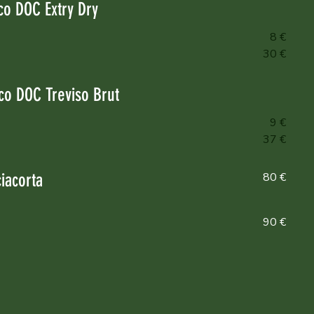
o DOC Extry Dry
8 €
30 €
co DOC Treviso Brut
9 €
37 €
iacorta
80 €
90 €