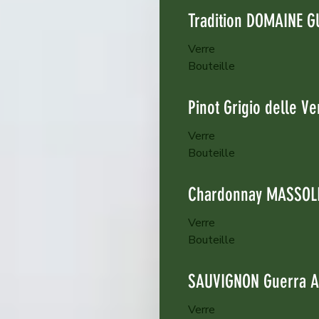
Tradition DOMAINE G
Verre
Bouteille
Pinot Grigio delle V
Verre
Bouteille
Chardonnay MASSOL
Verre
Bouteille
SAUVIGNON Guerra A
Verre