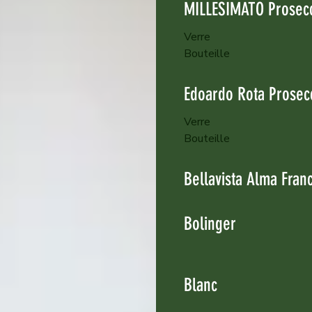
MILLESIMATO Prosecc
Verre
Bouteille
Edoardo Rota Prosec
Verre
Bouteille
Bellavista Alma Franc
Bolinger
Blanc