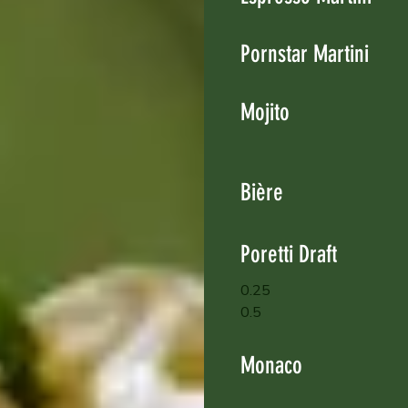
Pornstar Martini
Mojito
Bière
Poretti Draft
0.25
0.5
Monaco