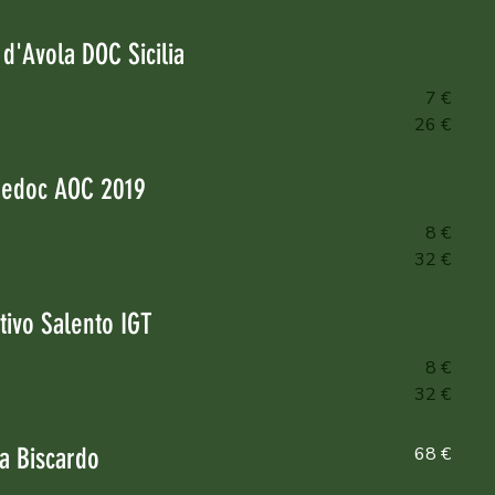
d'Avola DOC Sicilia
7 €
26 €
edoc AOC 2019
8 €
32 €
tivo Salento IGT
8 €
32 €
a Biscardo
68 €