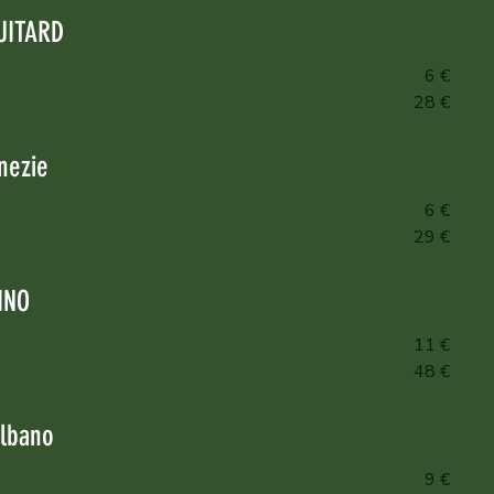
UITARD
6 €
28 €
enezie
6 €
29 €
INO
11 €
48 €
lbano
9 €