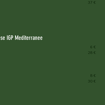
37 €
se IGP Mediterranee
6 €
28 €
8 €
30 €