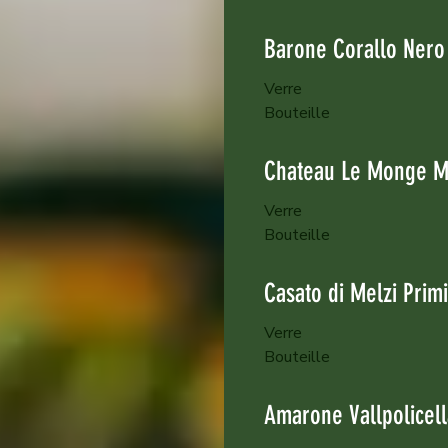
Barone Corallo Nero 
Verre
Bouteille
Chateau Le Monge M
Verre
Bouteille
Casato di Melzi Primi
Verre
Bouteille
Amarone Vallpolicell