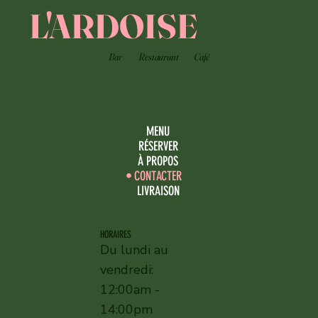
L'ARDOISE
Bar
Restaurant
Café
MENU
RÉSERVER
À PROPOS
CONTACTER
LIVRAISON
HORAIRES
Du lundi au
vendredi:
12:00am -
14:00pm