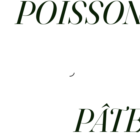
POISSO
PÂT