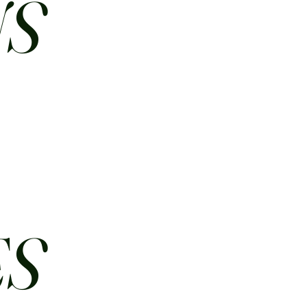
NS
ES